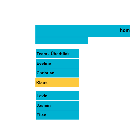
hom
Team - Überblick
Eveline
Christian
Klaus
Levin
Jasmin
Ellen