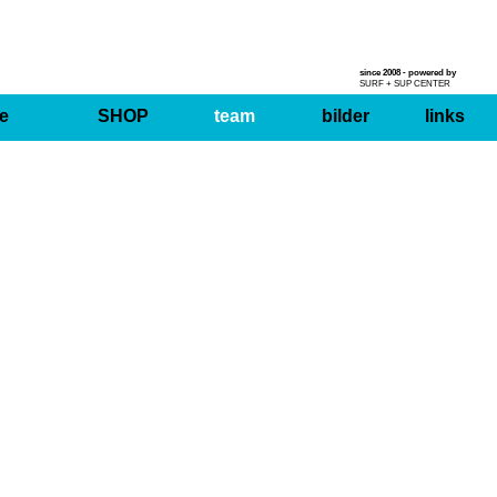
since 2008 - powered by
SURF + SUP CENTER
e
SHOP
team
bilder
links