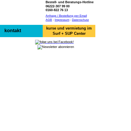
Bestell- und Beratungs-Hotline
06222-307 99 00
0160-822 76 13
Anfrage / Bestellung per Email
AGB
-
Impressum
-
Datenschutz
kurse und vermietung im
kontakt
Surf + SUP Center